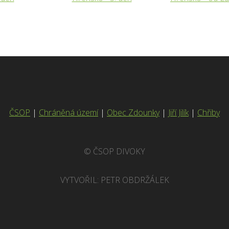
ČSOP
|
Chráněná území
|
Obec Zdounky
|
Jiří Jilík
|
Chřiby
© ČSOP DIVOKY
VYTVOŘIL:
PETR OBDRŽÁLEK