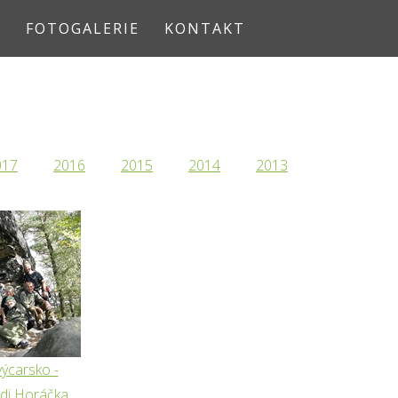
Y
FOTOGALERIE
KONTAKT
017
2016
2015
2014
2013
ýcarsko -
adi Horáčka