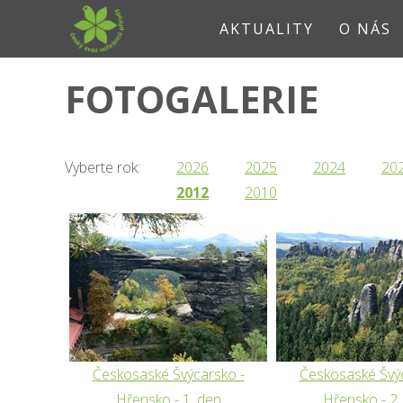
AKTUALITY
O NÁS
FOTOGALERIE
Vyberte rok:
2026
2025
2024
20
2012
2010
Českosaské Švýcarsko -
Českosaské Švýc
Hřensko - 1. den
Hřensko - 2.