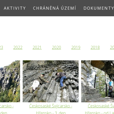
AKTIVITY
CHRÁNĚNÁ ÚZEMÍ
DOKUMENT
23
2022
2021
2020
2019
2018
2
arsko -
Českosaské Švýcarsko -
Českosaské Šv
 den
Hřensko - 3. den
Hřensko - od L